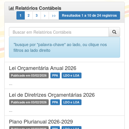
Relatórios Contábeis
1
2
3
>
>>
Resultados
1
a
10
de
24
registros
*busque por "palavra-chave" ao lado, ou clique nos
filtros ao lado direito
Lei Orçamentária Anual 2026
Publicado em 03/02/2026
PPA
LDO e LOA
...
Lei de Diretrizes Orçamentárias 2026
Publicado em 03/02/2026
PPA
LDO e LOA
...
Plano Plurianual 2026-2029
Publicado em 03/02/2026
PPA
LDO e LOA