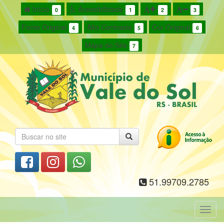
Início
Acessibilidade
0
1
2
3
Fonte Original
Alto Contraste
Cor Original
4
5
6
Mapa do Site
7
51.99709.2785