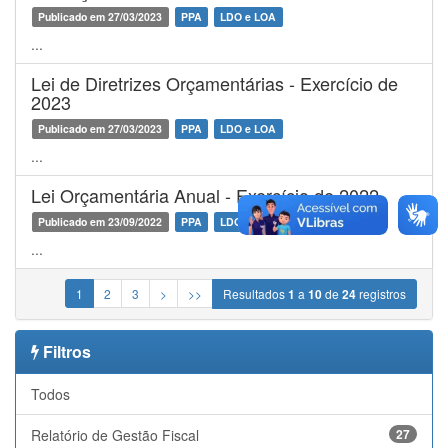
Publicado em 27/03/2023
PPA
LDO e LOA
...
Lei de Diretrizes Orçamentárias - Exercício de
2023
Publicado em 27/03/2023
PPA
LDO e LOA
...
Lei Orçamentária Anual - Exercício de 2022
Publicado em 23/09/2022
PPA
LDO e LOA
...
1
2
3
>
>>
Resultados
1
a
10
de
24
registros
Filtros
Todos
Relatório de Gestão Fiscal
27