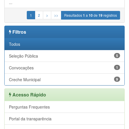
...
1
2
>
>>
Resultados
1
a
10
de
19
registros
Filtros
Todos
Seleção Pública
5
Convocações
1
Creche Municipal
9
Acesso Rápido
Perguntas Frequentes
Portal da transparência