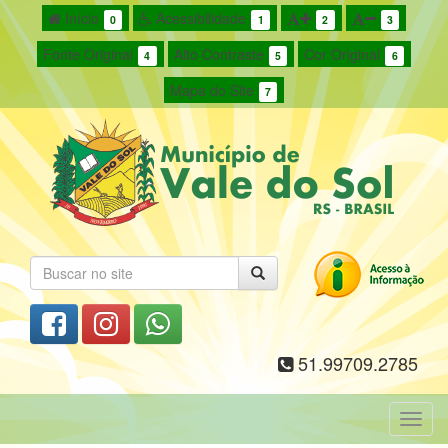
Início
Acessibilidade
0
1
2
3
Fonte Original
Alto Contraste
Cor Original
4
5
6
Mapa do Site
7
51.99709.2785