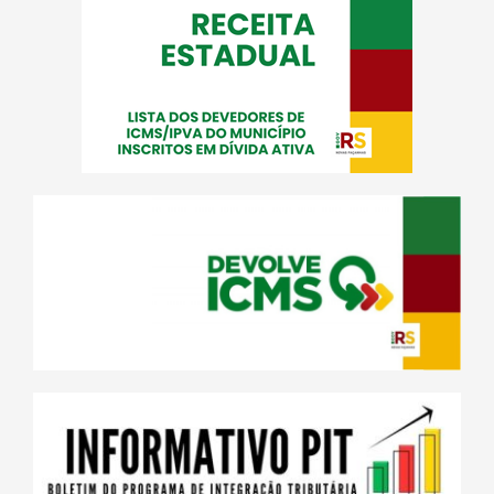
Pregões Presenciais
202
Pregões Eletrônicos
232
Legislação
12