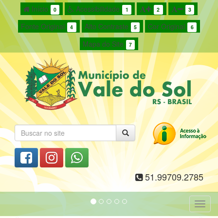
Início
Acessibilidade
0
1
2
3
Fonte Original
Alto Contraste
Cor Original
4
5
6
Mapa do Site
7
51.99709.2785