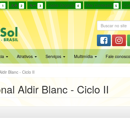
Fonte Original
Alto Contraste
Cor
1
2
3
4
5
cia
Atrativos
Serviços
Multimídia
Fale conosc
dir Blanc - Ciclo II
al Aldir Blanc - Ciclo II