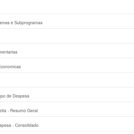
ramas e Subprogramas
entarias
Economicas
upo de Despesa
eita - Resumo Geral
spesa - Consolidado