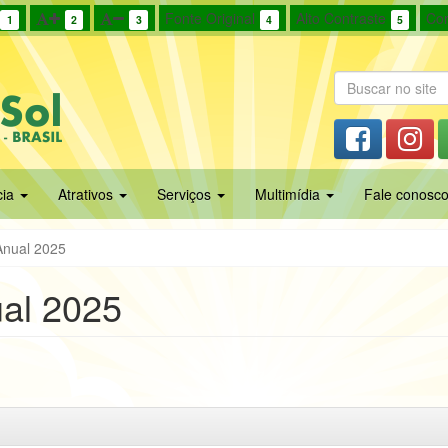
Fonte Original
Alto Contraste
Cor
1
2
3
4
5
cia
Atrativos
Serviços
Multimídia
Fale conosc
Anual 2025
ual 2025