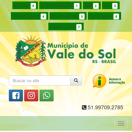
Início
Acessibilidade
0
1
2
3
Fonte Original
Alto Contraste
Cor Original
4
5
6
Mapa do Site
7
51.99709.2785