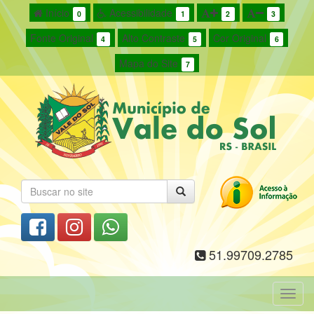
Início
Acessibilidade
0
1
2
3
Fonte Original
Alto Contraste
Cor Original
4
5
6
Mapa do Site
7
51.99709.2785