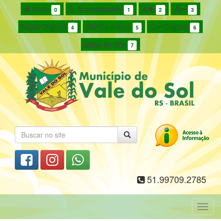
Início
Acessibilidade
0
1
2
3
Fonte Original
Alto Contraste
Cor Original
4
5
6
Mapa do Site
7
51.99709.2785