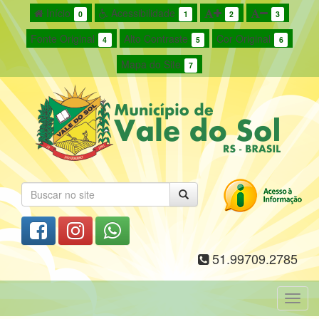
Início
Acessibilidade
0
1
2
3
Fonte Original
Alto Contraste
Cor Original
4
5
6
Mapa do Site
7
51.99709.2785