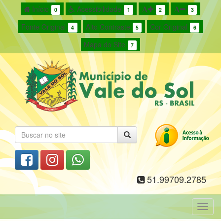
Início
Acessibilidade
0
1
2
3
Fonte Original
Alto Contraste
Cor Original
4
5
6
Mapa do Site
7
51.99709.2785