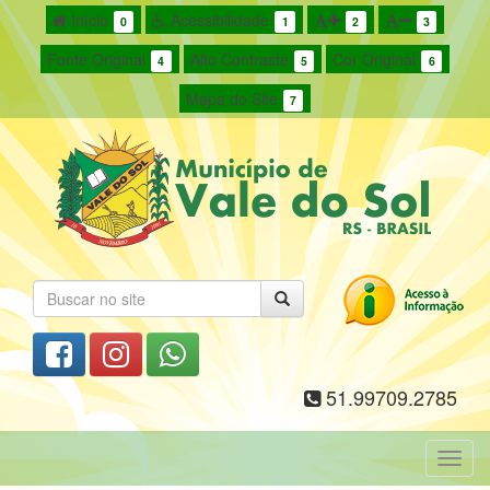
Início
Acessibilidade
0
1
2
3
Fonte Original
Alto Contraste
Cor Original
4
5
6
Mapa do Site
7
51.99709.2785