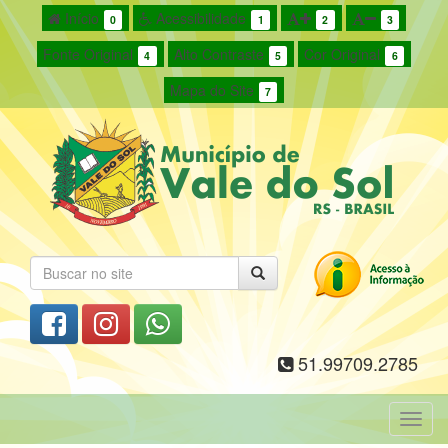
Início
Acessibilidade
0
1
2
3
Fonte Original
Alto Contraste
Cor Original
4
5
6
Mapa do Site
7
51.99709.2785