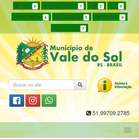
Início
Acessibilidade
0
1
2
3
Fonte Original
Alto Contraste
Cor Original
4
5
6
Mapa do Site
7
51.99709.2785