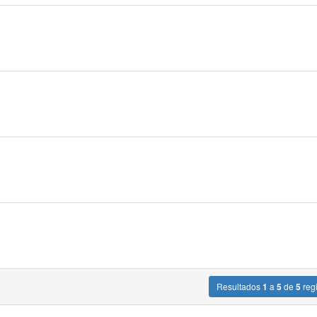
Resultados
1
a
5
de
5
regi