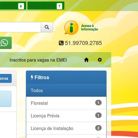
 Original
Mapa do Site
6
7
51.99709.2785
o
Inscritos para vagas na EMEI
Filtros
stros
Todos
Florestal
1
Licença Prévia
1
Licença de Instalação
2