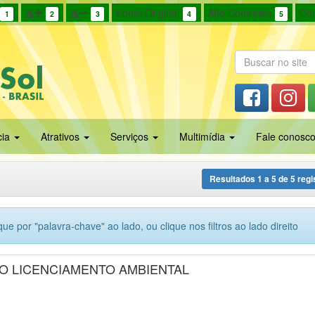
Fonte Original
Alto Contraste
Cor
1
2
3
4
5
cia
Atrativos
Serviços
Multimídia
Fale conosc
Resultados
1
a
5
de
5
regi
ue por "palavra-chave" ao lado, ou clique nos filtros ao lado direito
O LICENCIAMENTO AMBIENTAL