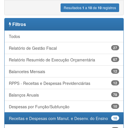
Resultados
1
a
10
de
10
registros
Filtros
Todos
Relatório de Gestão Fiscal
27
Relatório Resumido de Execução Orçamentária
67
Balancetes Mensais
12
RPPS - Receitas e Despesas Previdenciárias
12
Balanços Anuais
78
Despesas por Função/Subfunção
10
Receitas e Despesas com Manut. e Desenv. do Ensino
10