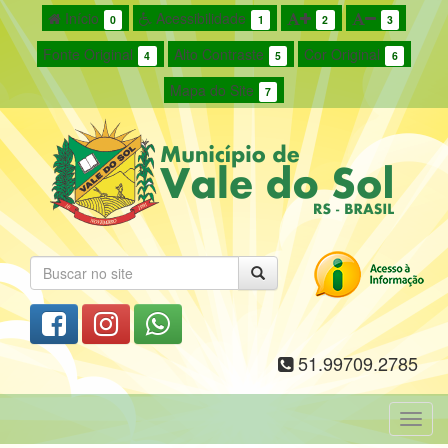
Início
Acessibilidade
0
1
2
3
Fonte Original
Alto Contraste
Cor Original
4
5
6
Mapa do Site
7
51.99709.2785