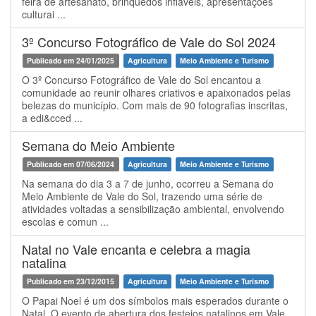
feira de artesanato, brinquedos infláveis, apresentações
culturai ...
3º Concurso Fotográfico de Vale do Sol 2024
Publicado em 24/01/2025
Agricultura
Meio Ambiente e Turismo
O 3º Concurso Fotográfico de Vale do Sol encantou a
comunidade ao reunir olhares criativos e apaixonados pelas
belezas do município. Com mais de 90 fotografias inscritas,
a edi&cced ...
Semana do Meio Ambiente
Publicado em 07/06/2024
Agricultura
Meio Ambiente e Turismo
Na semana do dia 3 a 7 de junho, ocorreu a Semana do
Meio Ambiente de Vale do Sol, trazendo uma série de
atividades voltadas a sensibilização ambiental, envolvendo
escolas e comun ...
Natal no Vale encanta e celebra a magia
natalina
Publicado em 23/12/2015
Agricultura
Meio Ambiente e Turismo
O Papai Noel é um dos símbolos mais esperados durante o
Natal. O evento de abertura dos festejos natalinos em Vale