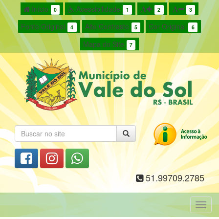
Início
Acessibilidade
0
1
2
3
Fonte Original
Alto Contraste
Cor Original
4
5
6
Mapa do Site
7
51.99709.2785