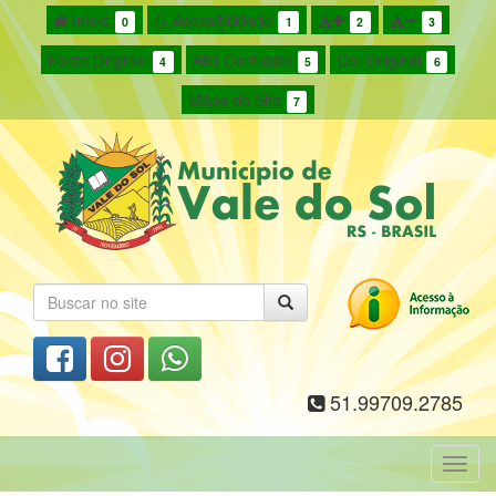
Início
Acessibilidade
0
1
2
3
Fonte Original
Alto Contraste
Cor Original
4
5
6
Mapa do Site
7
51.99709.2785