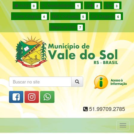
Início
Acessibilidade
0
1
2
3
Fonte Original
Alto Contraste
Cor Original
4
5
6
Mapa do Site
7
51.99709.2785