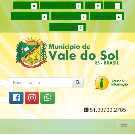
Início
Acessibilidade
0
1
2
3
Fonte Original
Alto Contraste
Cor Original
4
5
6
Mapa do Site
7
51.99709.2785