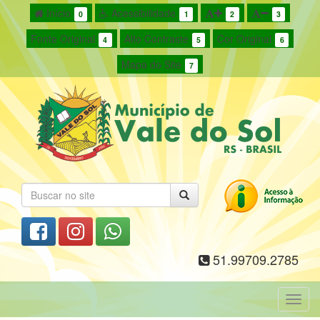
Início
Acessibilidade
0
1
2
3
Fonte Original
Alto Contraste
Cor Original
4
5
6
Mapa do Site
7
51.99709.2785