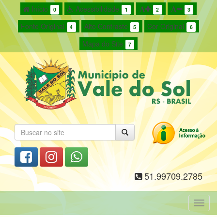
Início
Acessibilidade
0
1
2
3
Fonte Original
Alto Contraste
Cor Original
4
5
6
Mapa do Site
7
51.99709.2785