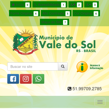
Início
Acessibilidade
0
1
2
3
Fonte Original
Alto Contraste
Cor Original
4
5
6
Mapa do Site
7
51.99709.2785