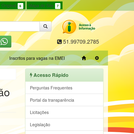
 Original
Mapa do Site
6
7
51.99709.2785
o
Inscritos para vagas na EMEI
Acesso Rápido
gão
Perguntas Frequentes
Portal da transparência
Licitações
Legislação