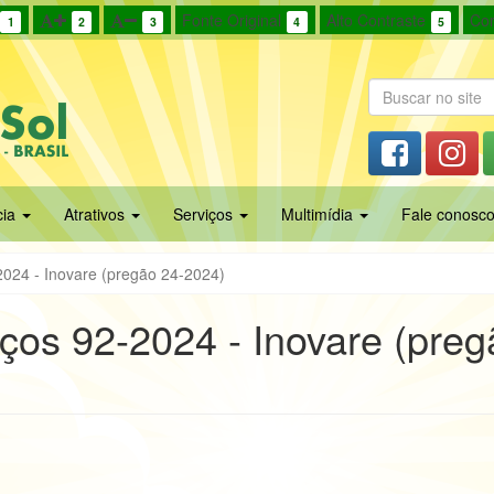
Fonte Original
Alto Contraste
Cor
1
2
3
4
5
cia
Atrativos
Serviços
Multimídia
Fale conosc
-2024 - Inovare (pregão 24-2024)
eços 92-2024 - Inovare (pre