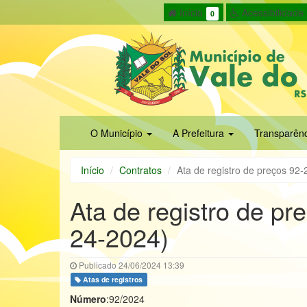
Início
Acessibilidade
0
O Município
A Prefeitura
Transparên
Início
Contratos
Ata de registro de preços 92
Ata de registro de pr
24-2024)
Publicado 24/06/2024 13:39
Atas de registros
Número
:92/2024