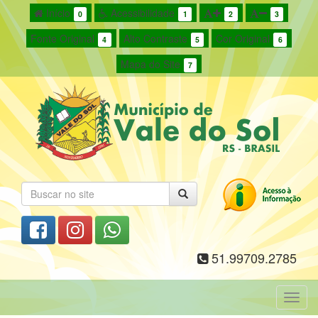
Início
Acessibilidade
0
1
2
3
Fonte Original
Alto Contraste
Cor Original
4
5
6
Mapa do Site
7
51.99709.2785