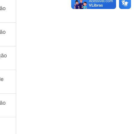
ão
ão
ção
de
ão