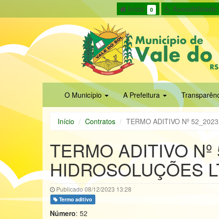
Início
Acessibilidade
0
O Município
A Prefeitura
Transparên
Início
Contratos
TERMO ADITIVO Nº 52_202
TERMO ADITIVO Nº 
HIDROSOLUÇÕES L
Publicado 08/12/2023 13:28
Termo aditivo
Número
: 52