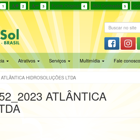
Fonte Original
Alto Contraste
Cor
1
2
3
4
5
cia
Atrativos
Serviços
Multimídia
Fale conosc
3 ATLÂNTICA HIDROSOLUÇÕES LTDA
52_2023 ATLÂNTICA
TDA