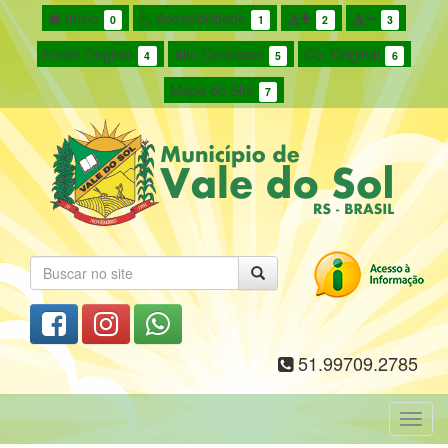
Início
Acessibilidade
0
1
2
3
Fonte Original
Alto Contraste
Cor Original
4
5
6
Mapa do Site
7
51.99709.2785