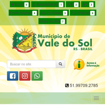
Início
Acessibilidade
0
1
2
3
Fonte Original
Alto Contraste
Cor Original
4
5
6
Mapa do Site
7
51.99709.2785