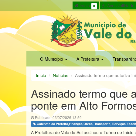
Início
Acessibilidade
0
O Município
A Prefeitura
Transparên
Início
Notícias
Assinado termo que autoriza in
Assinado termo que au
ponte em Alto Formo
Publicado 03/07/2026 13:59
Gabinete do Prefeito,Finanças,Obras, Transporte, Serviços Essenc
A Prefeitura de Vale do Sol assinou o Termo de Iníci