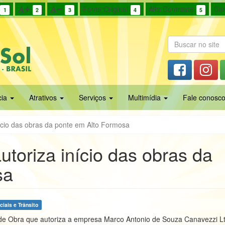
Fonte Original
Alto Contraste
Cor
1
2
3
4
5
cia
Atrativos
Serviços
Multimídia
Fale conosc
ício das obras da ponte em Alto Formosa
toriza início das obras da
sa
iais e Trânsito
o de Obra que autoriza a empresa Marco Antonio de Souza Canavezzi L