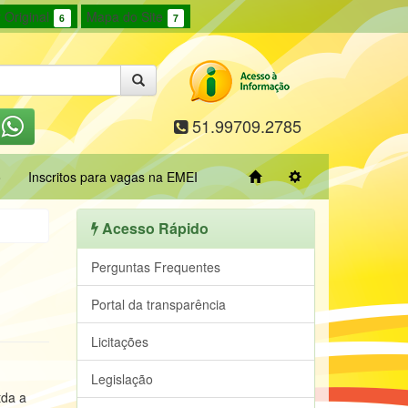
 Original
Mapa do Site
6
7
51.99709.2785
o
Inscritos para vagas na EMEI
Acesso Rápido
Perguntas Frequentes
Portal da transparência
Licitações
Legislação
tda a