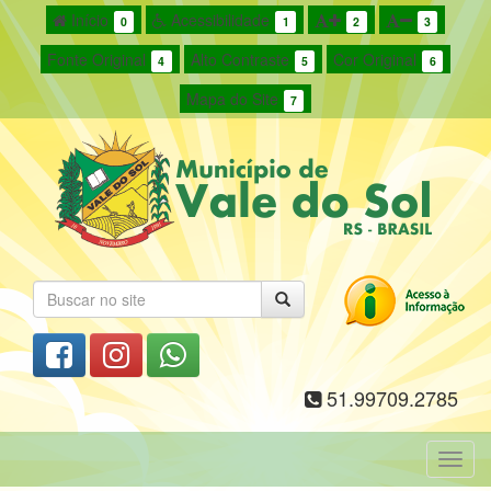
Início
Acessibilidade
0
1
2
3
Fonte Original
Alto Contraste
Cor Original
4
5
6
Mapa do Site
7
51.99709.2785