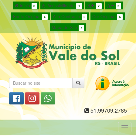
Início
Acessibilidade
0
1
2
3
Fonte Original
Alto Contraste
Cor Original
4
5
6
Mapa do Site
7
51.99709.2785