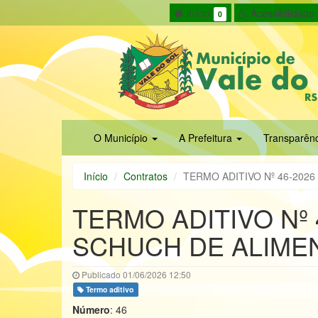
Início
Acessibilidade
0
O Município
A Prefeitura
Transparên
Início
Contratos
TERMO ADITIVO Nº 46-202
TERMO ADITIVO Nº
SCHUCH DE ALIME
Publicado 01/06/2026 12:50
Termo aditivo
Número
: 46