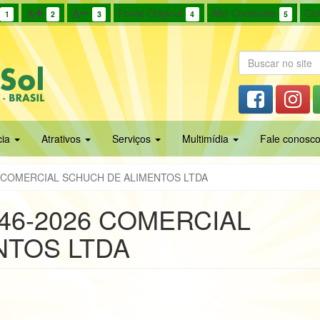
Fonte Original
Alto Contraste
Cor
1
2
3
4
5
cia
Atrativos
Serviços
Multimídia
Fale conosc
6 COMERCIAL SCHUCH DE ALIMENTOS LTDA
 46-2026 COMERCIAL
NTOS LTDA