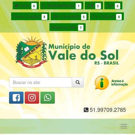
Início
Acessibilidade
0
1
2
3
Fonte Original
Alto Contraste
Cor Original
4
5
6
Mapa do Site
7
51.99709.2785