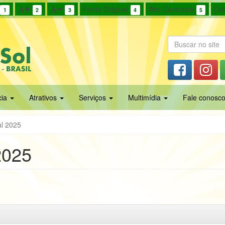
Fonte Original
Alto Contraste
Cor
1
2
3
4
5
cia
Atrativos
Serviços
Multimídia
Fale conosc
al 2025
2025