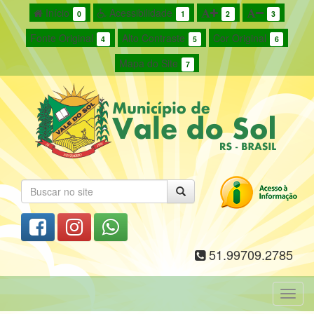
Início
Acessibilidade
0
1
2
3
Fonte Original
Alto Contraste
Cor Original
4
5
6
Mapa do Site
7
51.99709.2785