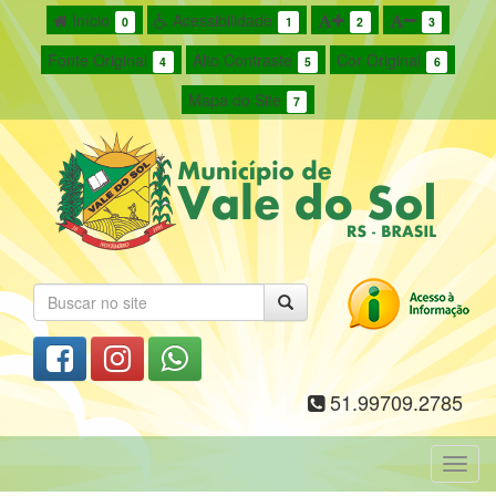
Início
Acessibilidade
0
1
2
3
Fonte Original
Alto Contraste
Cor Original
4
5
6
Mapa do Site
7
51.99709.2785