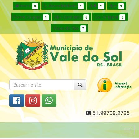
Início
Acessibilidade
0
1
2
3
Fonte Original
Alto Contraste
Cor Original
4
5
6
Mapa do Site
7
51.99709.2785