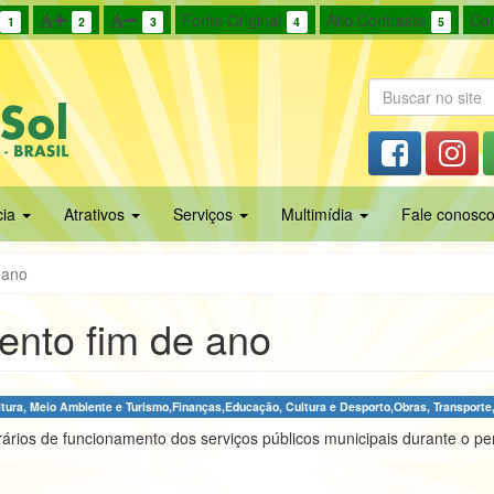
Fonte Original
Alto Contraste
Cor
1
2
3
4
5
cia
Atrativos
Serviços
Multimídia
Fale conosc
 ano
ento fim de ano
ltura, Meio Ambiente e Turismo,Finanças,Educação, Cultura e Desporto,Obras, Transporte,
rários de funcionamento dos serviços públicos municipais durante o pe