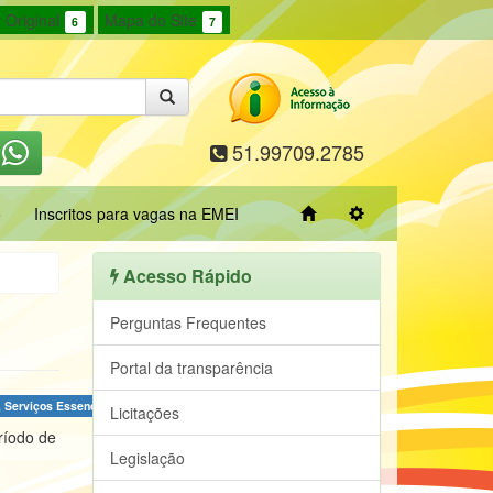
 Original
Mapa do Site
6
7
51.99709.2785
o
Inscritos para vagas na EMEI
Acesso Rápido
Perguntas Frequentes
Portal da transparência
 Serviços Essenciais e Trânsito,Secretaria Municipal de Saúde
Licitações
ríodo de
Legislação