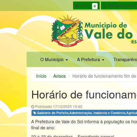
Início
Acessibilidade
0
O Município
A Prefeitura
Transparên
Início
Avisos
Horário de funcionamento fim de
Horário de funcionam
Publicado 17/12/2025 10:42
Gabinete do Prefeito,Administração, Indústria e Comércio,Agricu
A Prefeitura de Vale do Sol informa à população os ho
final de ano:
22 e 23 de dezembro – Expediente normal