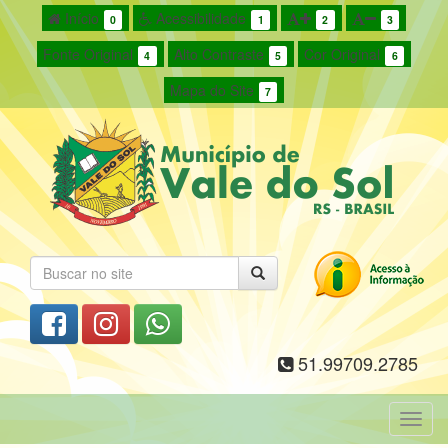
Início
Acessibilidade
0
1
2
3
Fonte Original
Alto Contraste
Cor Original
4
5
6
Mapa do Site
7
51.99709.2785