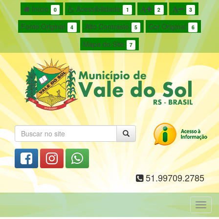
Início
Acessibilidade
0
1
2
3
Fonte Original
Alto Contraste
Cor Original
4
5
6
Mapa do Site
7
51.99709.2785