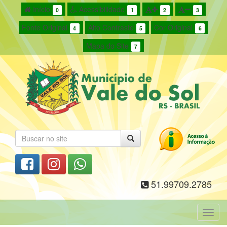
Início
Acessibilidade
0
1
2
3
Fonte Original
Alto Contraste
Cor Original
4
5
6
Mapa do Site
7
51.99709.2785