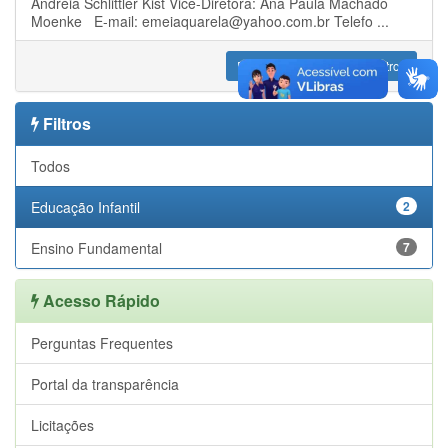
Andréia Schlittler Kist Vice-Diretora: Ana Paula Machado
Moenke E-mail: emeiaquarela@yahoo.com.br Telefo ...
Resultados
1
a
2
de
2
registros
Filtros
Todos
Educação Infantil
2
Ensino Fundamental
7
Acesso Rápido
Perguntas Frequentes
Portal da transparência
Licitações