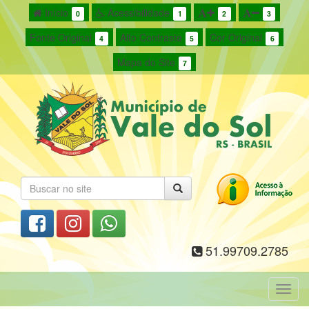
Início
Acessibilidade
0
1
2
3
Fonte Original
Alto Contraste
Cor Original
4
5
6
Mapa do Site
7
51.99709.2785