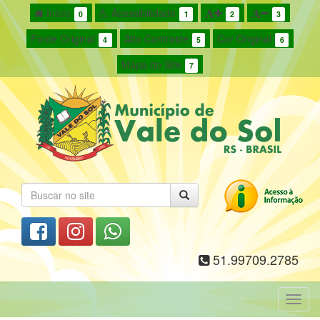
Início
Acessibilidade
0
1
2
3
Fonte Original
Alto Contraste
Cor Original
4
5
6
Mapa do Site
7
51.99709.2785